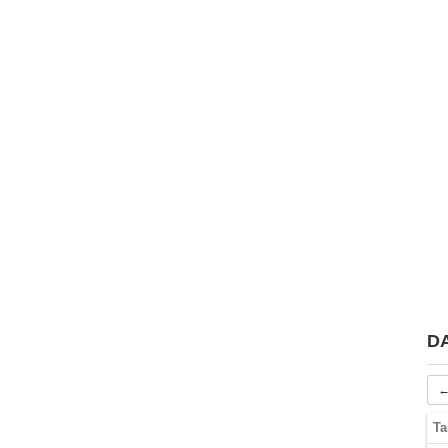
D
←
Ta