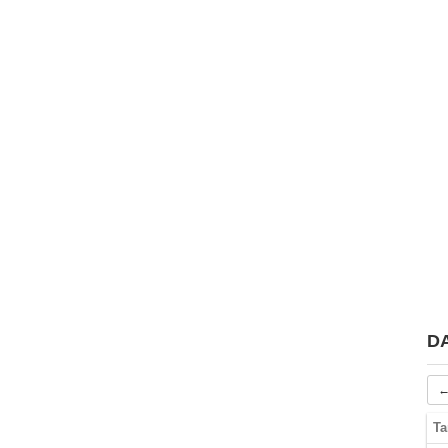
D
←
Ta